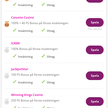
Insättning
Uttag
Casumo Casino
Spela
100% + 40 FS Bonus på första insättningen
4.8
T&C GÄLLER
Insättning
Uttag
X3000
100% Bonus på första insättningen
Spela
-
Insättning
Uttag
JackpotStar
100 FS Bonus på första insättningen
Spela
-
Insättning
Uttag
Winning Kings Casino
250 FS Bonus på första insättningen
Spela
-