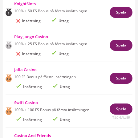
KnightSlots
100% + 50 FS Bonus på första insättningen
Spela
1
Insättning
Uttag
Play Jango Casino
100% + 25 FS Bonus på första insättningen
Spela
5.5
Insättning
Uttag
Jalla Casino
100 FS Bonus på första insättningen
Spela
4.6
Insättning
Uttag
Swift Casino
Spela
100% + 100 FS Bonus på första insättningen
5.2
T&C GÄLLER
Insättning
Uttag
Casino And Friends