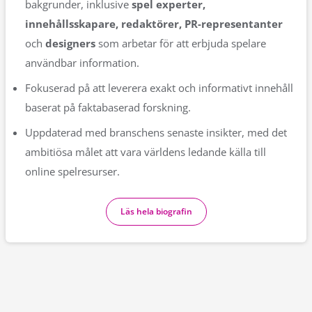
bakgrunder, inklusive
spel experter,
innehållsskapare, redaktörer, PR-representanter
och
designers
som arbetar för att erbjuda spelare
användbar information.
Fokuserad på att leverera exakt och informativt innehåll
baserat på faktabaserad forskning.
Uppdaterad med branschens senaste insikter, med det
ambitiösa målet att vara världens ledande källa till
online spelresurser.
Läs hela biografin