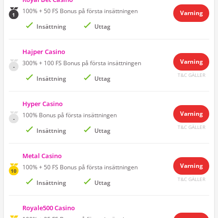
100% + 50 FS Bonus på första insättningen
Varning
1
Insättning
Uttag
Hajper Casino
Varning
300% + 100 FS Bonus på första insättningen
-
T&C GÄLLER
Insättning
Uttag
Hyper Casino
Varning
100% Bonus på första insättningen
-
T&C GÄLLER
Insättning
Uttag
Metal Casino
Varning
100% + 50 FS Bonus på första insättningen
10
T&C GÄLLER
Insättning
Uttag
Royale500 Casino