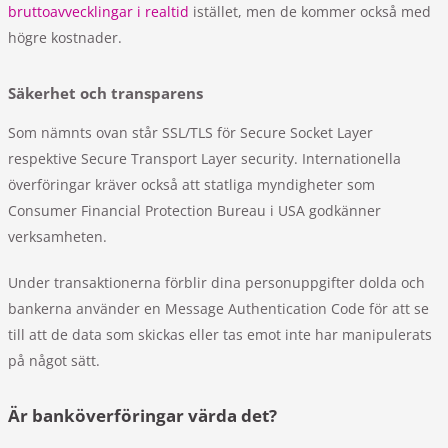
bruttoavvecklingar i realtid
istället, men de kommer också med
högre kostnader.
Säkerhet och transparens
Som nämnts ovan står SSL/TLS för Secure Socket Layer
respektive Secure Transport Layer security. Internationella
överföringar kräver också att statliga myndigheter som
Consumer Financial Protection Bureau i USA godkänner
verksamheten.
Under transaktionerna förblir dina personuppgifter dolda och
bankerna använder en Message Authentication Code för att se
till att de data som skickas eller tas emot inte har manipulerats
på något sätt.
Är banköverföringar värda det?