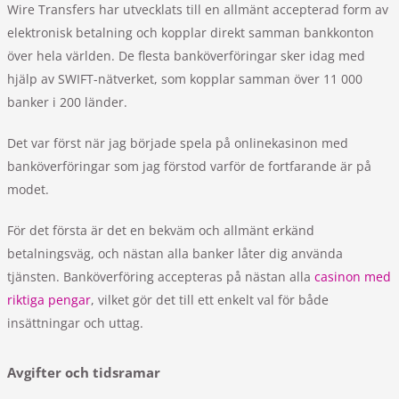
Wire Transfers har utvecklats till en allmänt accepterad form av
elektronisk betalning och kopplar direkt samman bankkonton
över hela världen. De flesta banköverföringar sker idag med
hjälp av SWIFT-nätverket, som kopplar samman över 11 000
banker i 200 länder.
Det var först när jag började spela på onlinekasinon med
banköverföringar som jag förstod varför de fortfarande är på
modet.
För det första är det en bekväm och allmänt erkänd
betalningsväg, och nästan alla banker låter dig använda
tjänsten. Banköverföring accepteras på nästan alla
casinon med
riktiga pengar
, vilket gör det till ett enkelt val för både
insättningar och uttag.
Avgifter och tidsramar