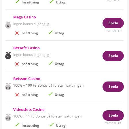
T&C GÄLLER
Insättning
Uttag
Mega Casino
Spela
Ingen bonus tillgänglig
6
T&C GÄLLER
Insättning
Uttag
Betsafe Casino
Ingen bonus tillgänglig
Spela
1
Insättning
Uttag
Betsson Casino
100% + 100 FS Bonus på första insättningen
Spela
5.8
Insättning
Uttag
Videoslots Casino
Spela
100% + 11 FS Bonus på första insättningen
6.1
T&C GÄLLER
Insättning
Uttag