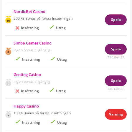
NordicBet Casino
200 FS Bonus på första insättningen
Spela
10
Insättning
Uttag
Simba Games Casino
Spela
Ingen bonus tillgänglig
4
T&C GÄLLER
Insättning
Uttag
Genting Casino
Spela
Ingen bonus tillgänglig
-
T&C GÄLLER
Insättning
Uttag
Happy Casino
100% Bonus på första insättningen
Varning
-
Insättning
Uttag