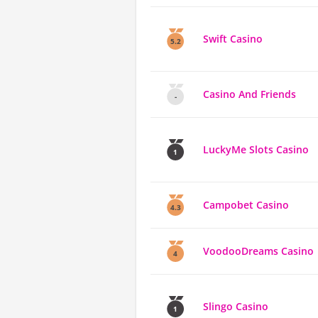
Swift Casino
5.2
Casino And Friends
-
LuckyMe Slots Casino
1
Campobet Casino
4.3
VoodooDreams Casino
4
Slingo Casino
1