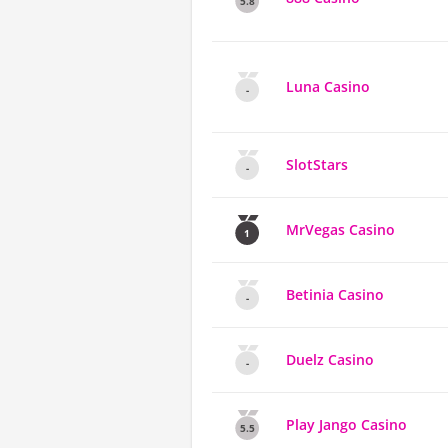
5.8
Luna Casino
-
SlotStars
-
MrVegas Casino
1
Betinia Casino
-
Duelz Casino
-
Play Jango Casino
5.5