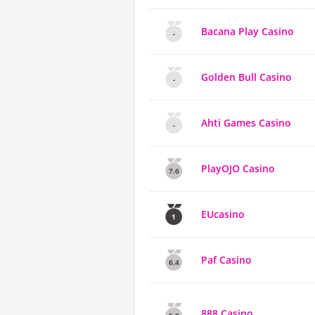
Bacana Play Casino
-
Golden Bull Casino
-
Ahti Games Casino
-
PlayOJO Casino
7.6
EUcasino
1
Paf Casino
6.4
888 Casino