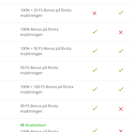
100% + 25 FS Bonus på första
insättningen
100% Bonus på första
insättningen
100% + 50 FS Bonus på första
insättningen
50 FS Bonus på första
insättningen
100% + 100 FS Bonus på första
insättningen
99 FS Bonus på första
insättningen
88 Gratissnurr
100% Bonus på första