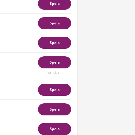
Spela
Spela
Spela
Spela
T&C GÄLLER
Spela
Spela
Spela