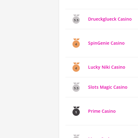
Drueckglueck Casino
5.5
SpinGenie Casino
4
Lucky Niki Casino
4
Slots Magic Casino
5.5
Prime Casino
1