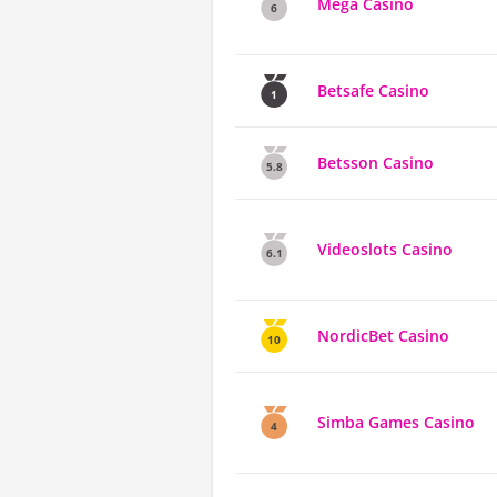
Mega Casino
6
Betsafe Casino
1
Betsson Casino
5.8
Videoslots Casino
6.1
NordicBet Casino
10
Simba Games Casino
4