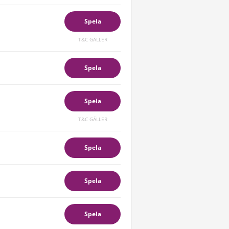
Spela
T&C GÄLLER
Spela
Spela
T&C GÄLLER
Spela
Spela
Spela