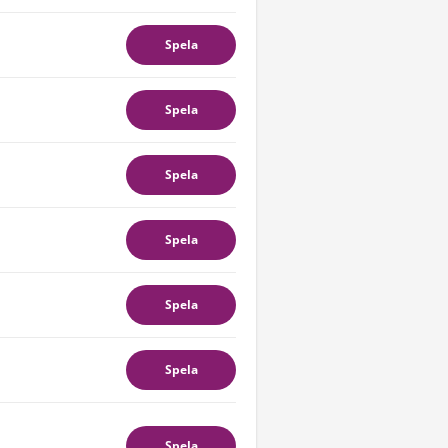
Spela
Spela
Spela
Spela
Spela
Spela
Spela