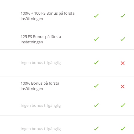
100% + 100 FS Bonus på första
insättningen
125 FS Bonus på första
insättningen
Ingen bonus tillgänglig
100% Bonus på första
insättningen
Ingen bonus tillgänglig
Ingen bonus tillgänglig