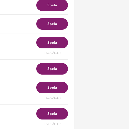
Spela
Spela
Spela
T&C GÄLLER
Spela
Spela
T&C GÄLLER
Spela
T&C GÄLLER