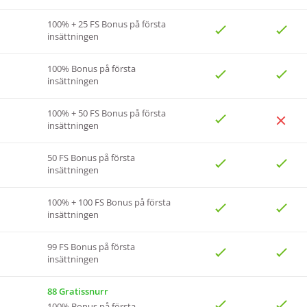
100% + 25 FS Bonus på första
insättningen
100% Bonus på första
insättningen
100% + 50 FS Bonus på första
insättningen
50 FS Bonus på första
insättningen
100% + 100 FS Bonus på första
insättningen
99 FS Bonus på första
insättningen
88 Gratissnurr
100% Bonus på första