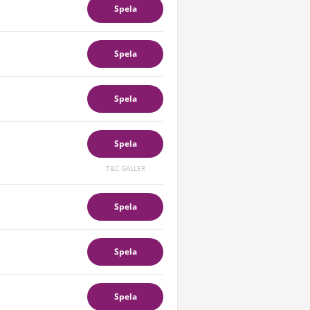
Spela
Spela
Spela
Spela
T&C GÄLLER
Spela
Spela
Spela