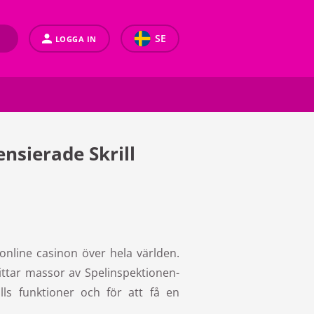
SE
LOGGA IN
ensierade Skrill
 online casinon över hela världen.
hittar massor av Spelinspektionen-
ills funktioner och för att få en