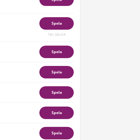
Spela
T&C GÄLLER
Spela
Spela
Spela
Spela
Spela