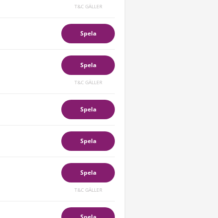
T&C GÄLLER
Spela
Spela
T&C GÄLLER
Spela
Spela
Spela
T&C GÄLLER
Spela