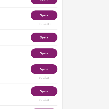
Spela
T&C GÄLLER
Spela
Spela
Spela
T&C GÄLLER
Spela
T&C GÄLLER